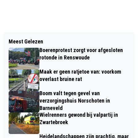
Vorig artikel
Volgend artikel
DRUKKE WINKELSTRAAT AFGESLOTEN
Meest Gelezen
BELEEF KERSTNACHT IN DE MIDDEN
WEGENS GASLUCHT IN BARNEVELD
Boerenprotest zorgt voor afgesloten
NEDERLAND HALLEN
rotonde in Renswoude
Maak er geen ratjetoe van: voorkom
overlast bruine rat
Boom valt tegen gevel van
verzorgingshuis Norschoten in
Barneveld
Wielrenners gewond bij valpartij in
Zwartebroek
Heidelandschappen zijn prachtig, maar