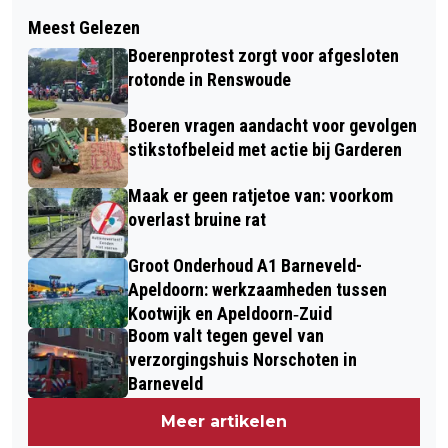
Volgend artikel
EEN OP TWINTIG JONGEREN HOUDT
Meest Gelezen
MILITAIRE OEFENINGEN IN DE
LANGDURIG CORONAKLACHTEN
Boerenprotest zorgt voor afgesloten
GEMEENTE BARNEVELD
rotonde in Renswoude
Boeren vragen aandacht voor gevolgen
stikstofbeleid met actie bij Garderen
Maak er geen ratjetoe van: voorkom
overlast bruine rat
Groot Onderhoud A1 Barneveld-
Apeldoorn: werkzaamheden tussen
Kootwijk en Apeldoorn‐Zuid
Boom valt tegen gevel van
verzorgingshuis Norschoten in
Barneveld
Meer artikelen