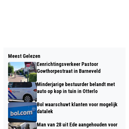
Vorig artikel
Volgend artikel
DE TOP 3 VAN DE GELDERSE ROOS
Meest Gelezen
MINDER MELDINGEN
PRIJS 2026 IS BEKEND
Eenrichtingsverkeer Pastoor
WOLVENAANVALLEN OP VEE IN
Gowthorpestraat in Barneveld
EERSTE DRIE MAANDEN VAN 2026
Minderjarige bestuurder belandt met
auto op kop in tuin in Otterlo
Bol waarschuwt klanten voor mogelijk
datalek
Man van 28 uit Ede aangehouden voor