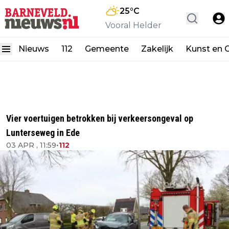
25
°C
Vooral Helder
Nieuws
112
Gemeente
Zakelijk
Kunst en C
Vier voertuigen betrokken bij verkeersongeval op
Lunterseweg in Ede
03 APR , 11:59
•
112