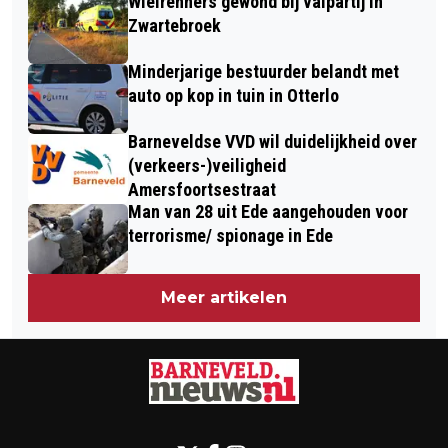
Wielrenners gewond bij valpartij in
BARNEVELD
Zwartebroek
Minderjarige bestuurder belandt met
auto op kop in tuin in Otterlo
Barneveldse VVD wil duidelijkheid over
(verkeers-)veiligheid
Amersfoortsestraat
Man van 28 uit Ede aangehouden voor
terrorisme/ spionage in Ede
Meer artikelen