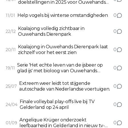
doelstellingen in 2025 voor Ouwehands
Dierenpark
Help vogels bij winterse omstandigheden
0
11/01
Koalajong volledig zichtbaar in
0
22/12
Ouwehands Dierenpark
Koalajong in Ouwehands Dierenpark laat
0
20/11
zichzelf voor het eerst zien
Serie 'Het echte leven van de ijsbeer op
0
19/11
glad ijs' met bioloog van Ouwehands
Dierenpark
Extreem weer leidt tot stijgende
0
25/07
autoschade van Nederlandse voertuigen.
Finale volleybal play-offs live bij TV
0
24/04
Gelderland op 24 april
Angelique Krüger onderzoekt
0
01/09
leefbaarheid in Gelderland in nieuw tv-