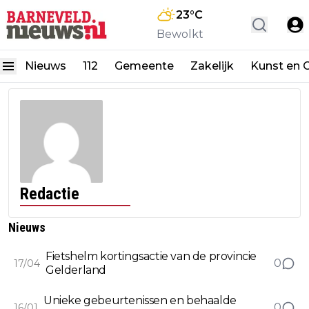
23
°C
Bewolkt
Nieuws
112
Gemeente
Zakelijk
Kunst en C
Redactie
Nieuws
Fietshelm kortingsactie van de provincie
0
17/04
Gelderland
Unieke gebeurtenissen en behaalde
0
16/01