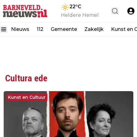
22
°C
Heldere Hemel
Nieuws
112
Gemeente
Zakelijk
Kunst en C
Cultura ede
Kunst en Cultuur