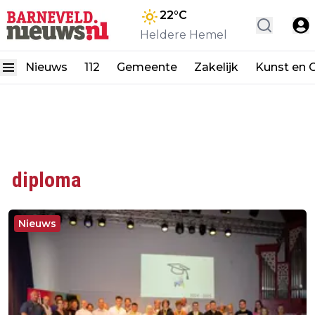
22
°C
Heldere Hemel
Nieuws
112
Gemeente
Zakelijk
Kunst en C
diploma
Nieuws