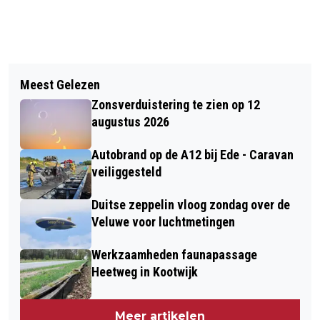
Vorig artikel
Volgend artikel
CYBERCRIME TREFT DRIEKWART
Meest Gelezen
HET GROTE PGB-VERKIEZINGSDEBAT
NEDERLANDERS, MAAR LANG NIET
Zonsverduistering te zien op 12
IEDEREEN HOUDT SLIMME
augustus 2026
APPARATEN UP-TO-DATE
Autobrand op de A12 bij Ede - Caravan
veiliggesteld
Duitse zeppelin vloog zondag over de
Veluwe voor luchtmetingen
Werkzaamheden faunapassage
Heetweg in Kootwijk
Meer artikelen