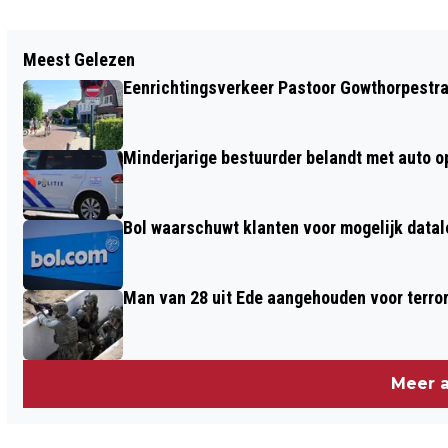
Vorig artikel
Meest Gelezen
POLITIE INZET VOOR HUISELIJK
Eenrichtingsverkeer Pastoor Gowthorpestra
CONFLICT IN WONING DE WIJK VELLER
Minderjarige bestuurder belandt met auto op 
Bol waarschuwt klanten voor mogelijk datal
Man van 28 uit Ede aangehouden voor terro
Meer a