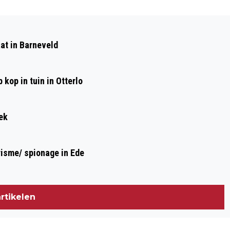
Volgend artikel
GROTE BRAND BIJ LOODSEN IN
at in Barneveld
KOOTWIJKERBROEK
kop in tuin in Otterlo
ek
risme/ spionage in Ede
rtikelen