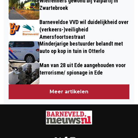
Wielrenners gewond bij valpartij in
Zwartebroek
Barneveldse VVD wil duidelijkheid over
(verkeers-)veiligheid
Amersfoortsestraat
Minderjarige bestuurder belandt met
auto op kop in tuin in Otterlo
Man van 28 uit Ede aangehouden voor
terrorisme/ spionage in Ede
Meer artikelen