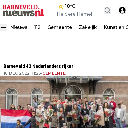
18
°C
Heldere Hemel
Nieuws
112
Gemeente
Zakelijk
Kunst en C
Barneveld 42 Nederlanders rijker
16 DEC 2022, 11:25
•
GEMEENTE