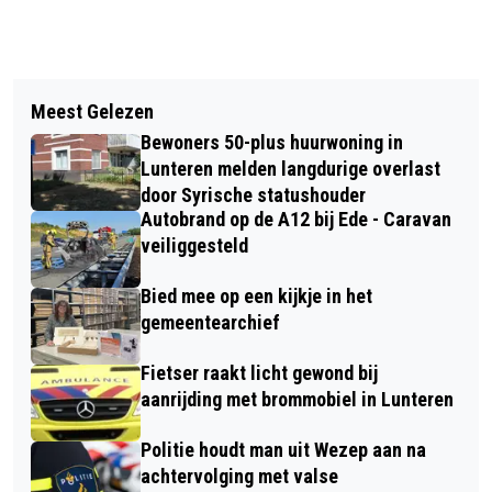
Vorig artikel
Volgend artikel
HERDENKINGSBIJEENKOMSTEN IN DE
Meest Gelezen
GEZOCHT: MEEST FANATIEKE
GEMEENTE BARNEVELD OP 4 MEI
Bewoners 50-plus huurwoning in
FIETSER VAN NEDERLAND!
Lunteren melden langdurige overlast
door Syrische statushouder
Autobrand op de A12 bij Ede - Caravan
veiliggesteld
Bied mee op een kijkje in het
gemeentearchief
Fietser raakt licht gewond bij
aanrijding met brommobiel in Lunteren
Politie houdt man uit Wezep aan na
achtervolging met valse