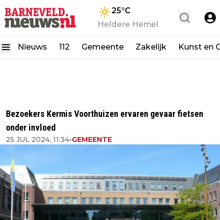
25
°C
Heldere Hemel
Nieuws
112
Gemeente
Zakelijk
Kunst en C
Bezoekers Kermis Voorthuizen ervaren gevaar fietsen
onder invloed
25 JUL 2024, 11:34
•
GEMEENTE