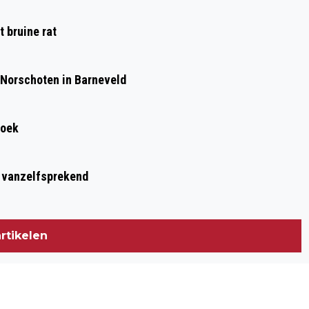
 bruine rat
 Norschoten in Barneveld
roek
t vanzelfsprekend
rtikelen