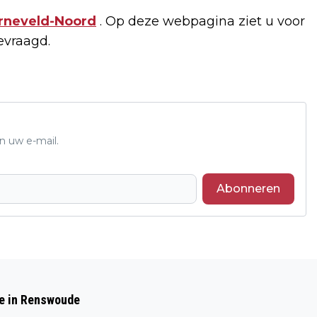
rneveld-Noord
. Op deze webpagina ziet u voor
vraagd.
n uw e-mail.
Abonneren
Volgend artikel
ONDERZOEK NAAR 4 SCENARIO’S VOOR
de in Renswoude
GELDERS MUSEUM