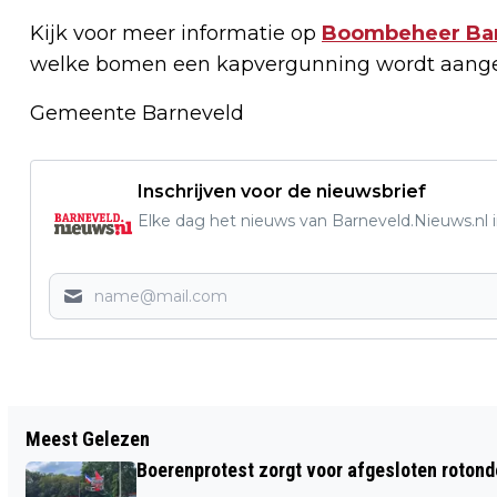
Kijk voor meer informatie op
Boombeheer Ba
welke bomen een kapvergunning wordt aange
Gemeente Barneveld
Inschrijven voor de nieuwsbrief
Elke dag het nieuws van Barneveld.Nieuws.nl i
Vorig artikel
Meest Gelezen
START CHRISTELIJK
Boerenprotest zorgt voor afgesloten roton
REFORMATORISCHE DAGOPVANG IN