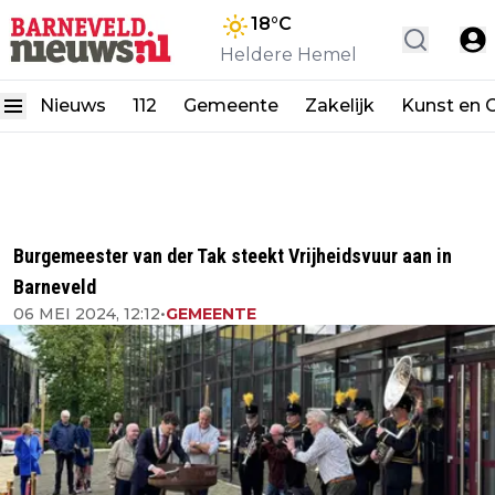
18
°C
Heldere Hemel
Nieuws
112
Gemeente
Zakelijk
Kunst en C
Burgemeester van der Tak steekt Vrijheidsvuur aan in
Barneveld
06 MEI 2024, 12:12
•
GEMEENTE