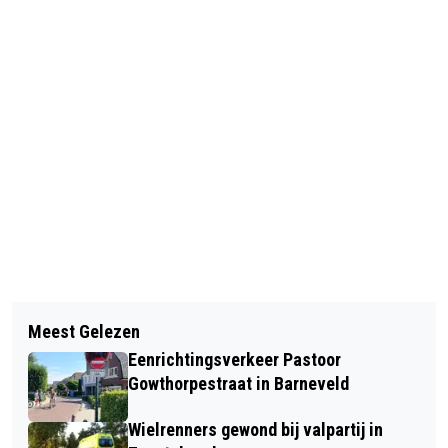
Vorig artikel
Volgend artikel
GELDERSE NATUURFOTOWEDSTRIJD
Meest Gelezen
GELDERSE UITVOERINGSAGENDA
ZOEKT MOOISTE NATUURFOTO
Eenrichtingsverkeer Pastoor
KLIMAATADAPTATIE KIJKT AL VER
Gowthorpestraat in Barneveld
VOORUIT
Wielrenners gewond bij valpartij in