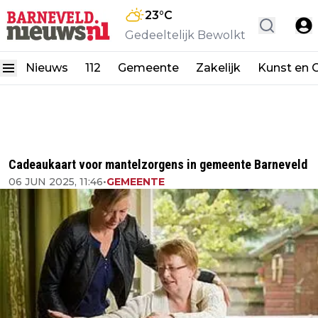
23
°C
Gedeeltelijk Bewolkt
Nieuws
112
Gemeente
Zakelijk
Kunst en C
Cadeaukaart voor mantelzorgens in gemeente Barneveld
06 JUN 2025, 11:46
•
GEMEENTE