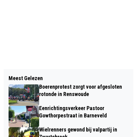
Vorig artikel
Volgend artikel
KABINET MAAKT EXTRA GELD VRIJ
Meest Gelezen
IMPACT-BIJEENKOMSTEN: OVER DE
VOOR ENERGIEFONDS, DEZE WINTER
Boerenprotest zorgt voor afgesloten
IMPACT VAN SEKSUELE
MEER HULP VOOR HUISHOUDENS
rotonde in Renswoude
GRENSOVERSCHRIJDING
Eenrichtingsverkeer Pastoor
Gowthorpestraat in Barneveld
Wielrenners gewond bij valpartij in
Zwartebroek