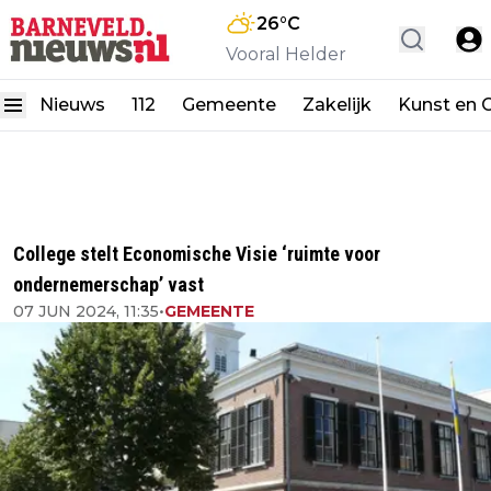
26
°C
Vooral Helder
Nieuws
112
Gemeente
Zakelijk
Kunst en C
College stelt Economische Visie ‘ruimte voor
ondernemerschap’ vast
07 JUN 2024, 11:35
•
GEMEENTE