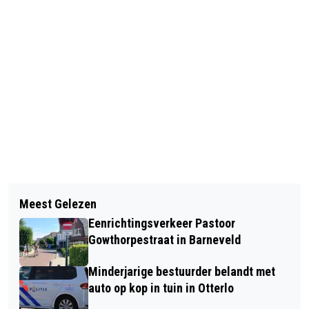
Vorig artikel
Volgend artikel
JOENOES POLNAIJA KOMT MET
Meest Gelezen
ZWAAR VERKEER MAG NIET MEER
VRIJHEIDSCOLLEGE NAAR DE
Eenrichtingsverkeer Pastoor
OVER BRUG STOUTENBURGERWEG BIJ
BIBLIOTHEEK
Gowthorpestraat in Barneveld
TERSCHUUR
Minderjarige bestuurder belandt met
auto op kop in tuin in Otterlo