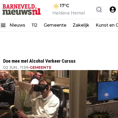
17
°C
Heldere Hemel
Nieuws
112
Gemeente
Zakelijk
Kunst en C
Doe mee met Alcohol Verkeer Cursus
02 JUN , 11:59
•
GEMEENTE