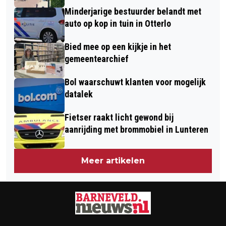
GAAT
Minderjarige bestuurder belandt met
auto op kop in tuin in Otterlo
Bied mee op een kijkje in het
gemeentearchief
Bol waarschuwt klanten voor mogelijk
datalek
Fietser raakt licht gewond bij
aanrijding met brommobiel in Lunteren
Meer artikelen