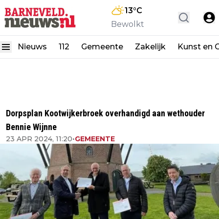
13
°C
Bewolkt
Nieuws
112
Gemeente
Zakelijk
Kunst en C
Dorpsplan Kootwijkerbroek overhandigd aan wethouder
Bennie Wijnne
23 APR 2024, 11:20
•
GEMEENTE