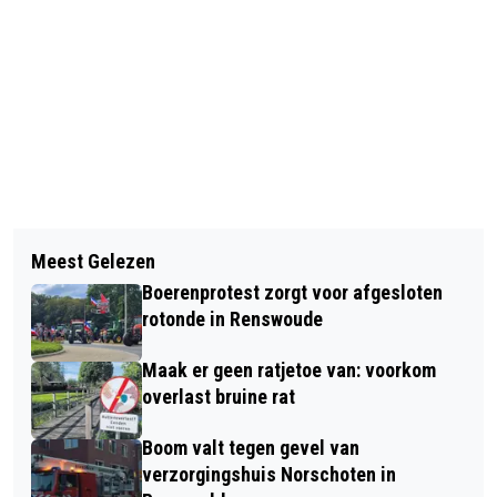
Vorig artikel
Volgend artikel
ONTDEK UNIEKE NIEUWTJES OVER
Meest Gelezen
HOEVEEL WONINGEN MOETEN WE
HUISDIEREN
Boerenprotest zorgt voor afgesloten
BOUWEN? DOE MEE MET HET
rotonde in Renswoude
ONDERZOEK
Maak er geen ratjetoe van: voorkom
overlast bruine rat
Boom valt tegen gevel van
verzorgingshuis Norschoten in