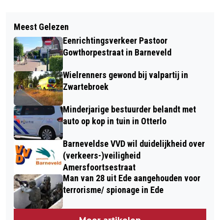
Vorig artikel
Volgend artikel
COLLEGE VAN BURGEMEESTER EN
Meest Gelezen
BEURSWINNAARS BEELDPROJECTEN
WETHOUDERS PRESENTEERT
Eenrichtingsverkeer Pastoor
STICHTING OOG OP DE NATUUR 2025
KADERNOTA 2026-2029
Gowthorpestraat in Barneveld
IN AKOESTICUM EDE
“VASTHOUDEN AAN VERANTWOORDE
Wielrenners gewond bij valpartij in
GROEI”
Zwartebroek
Minderjarige bestuurder belandt met
auto op kop in tuin in Otterlo
Barneveldse VVD wil duidelijkheid over
(verkeers-)veiligheid
Amersfoortsestraat
Man van 28 uit Ede aangehouden voor
terrorisme/ spionage in Ede