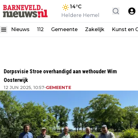
14
°C
Heldere Hemel
Nieuws
112
Gemeente
Zakelijk
Kunst en C
Dorpsvisie Stroe overhandigd aan wethouder Wim
Oosterwijk
12 JUN 2025, 10:57
•
GEMEENTE