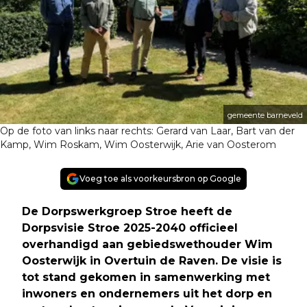
gemeente barneveld
Op de foto van links naar rechts: Gerard van Laar, Bart van der
Kamp, Wim Roskam, Wim Oosterwijk, Arie van Oosterom
Voeg toe als voorkeursbron op Google
De Dorpswerkgroep Stroe heeft de
Dorpsvisie Stroe 2025-2040 officieel
overhandigd aan gebiedswethouder Wim
Oosterwijk in Overtuin de Raven. De visie is
tot stand gekomen in samenwerking met
inwoners en ondernemers uit het dorp en