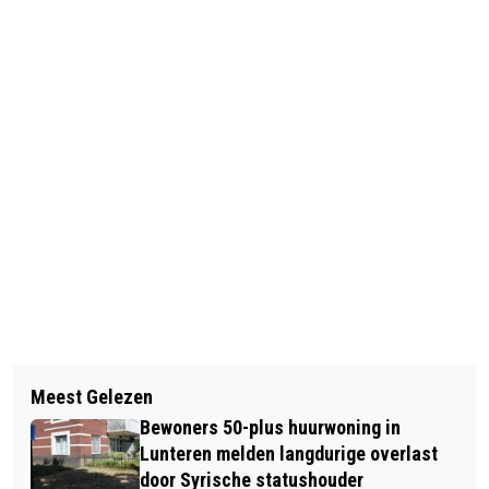
Vorig artikel
Volgend artikel
HOVENIERS & TUINARCHITECTEN |
Meest Gelezen
JUMBO BARNEVELD BURU WORDT IN
UITNODIGING 1 FEBRUARI
Bewoners 50-plus huurwoning in
EEN NIEUW JASJE GESTOKEN
Lunteren melden langdurige overlast
door Syrische statushouder