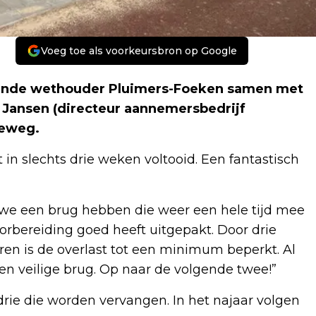
Voeg toe als voorkeursbron op Google
ende wethouder Pluimers-Foeken samen met
 Jansen (directeur aannemersbedrijf
seweg.
 in slechts drie weken voltooid. Een fantastisch
 we een brug hebben die weer een hele tijd mee
orbereiding goed heeft uitgepakt. Door drie
ren is de overlast tot een minimum beperkt. Al
n veilige brug. Op naar de volgende twee!”
rie die worden vervangen. In het najaar volgen