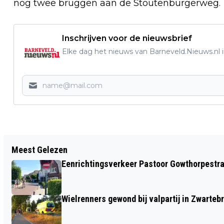
nog twee bruggen aan de Stoutenburgerweg.
Inschrijven voor de nieuwsbrief
Elke dag het nieuws van Barneveld.Nieuws.nl i
Vorig artikel
Meest Gelezen
DENK MEE OVER ACTIVITEITEN VOOR
Eenrichtingsverkeer Pastoor Gowthorpestra
VOLWASSENEN BIJ DE BIBLIOTHEEK
Wielrenners gewond bij valpartij in Zwarteb