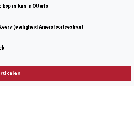
kop in tuin in Otterlo
rkeers-)veiligheid Amersfoortsestraat
ek
rtikelen