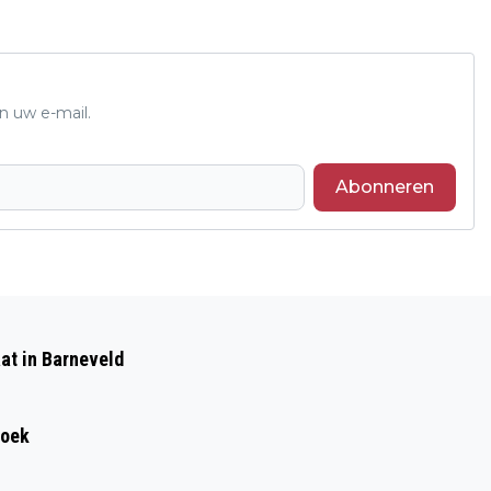
n uw e-mail.
Abonneren
Volgend artikel
WINACTIE GRATIS KAARTJES VOOR 40-
at in Barneveld
45 DE MUSICAL IN BARNEVELD -
WINNAARS BEKEND GEMAAKT
roek