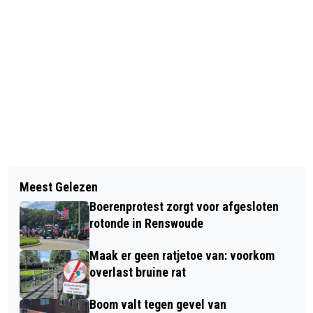
Vorig artikel
Volgend artikel
DUTCH BAROQUE BRENGT KERST MET
Meest Gelezen
IN- EN UITCHECKEN MET EEN
WEIHNACHTSORATORIUM
Boerenprotest zorgt voor afgesloten
CONTACTLOZE BETAALPAS OP ALLE
rotonde in Renswoude
GROTE BUSSEN VAN RRREIS
Maak er geen ratjetoe van: voorkom
overlast bruine rat
Boom valt tegen gevel van