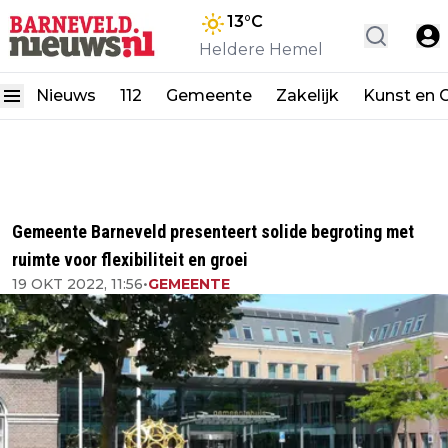
13
°C
Heldere Hemel
Nieuws
112
Gemeente
Zakelijk
Kunst en C
Gemeente Barneveld presenteert solide begroting met
ruimte voor flexibiliteit en groei
19 OKT 2022, 11:56
•
GEMEENTE