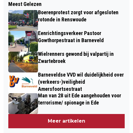
LAMMETJESDAG OP DE GINKELSE
Meest Gelezen
WIELRENNER RAAKT ONWEL EN VALT
HEIDE
Boerenprotest zorgt voor afgesloten
VAN FIETS - TRAUMAHELIKOPTER
rotonde in Renswoude
INGEZET VOOR BIJSTAND IN
Eenrichtingsverkeer Pastoor
RENSWOUDE
Gowthorpestraat in Barneveld
Wielrenners gewond bij valpartij in
Zwartebroek
Barneveldse VVD wil duidelijkheid over
(verkeers-)veiligheid
Amersfoortsestraat
Man van 28 uit Ede aangehouden voor
terrorisme/ spionage in Ede
Meer artikelen