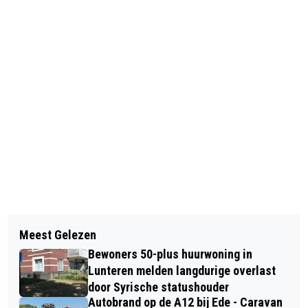
Vorig artikel
Volgend artikel
FIETSER OP FATBIKE AANGEREDEN
Meest Gelezen
REGIO FOODVALLEY LANCEERT EIGEN
DOOR AUTO OP OVERSTEEKPLAATS IN
Bewoners 50-plus huurwoning in
BROODJES: LOKAAL, DUURZAAM EN
BARNEVELD
Lunteren melden langdurige overlast
SMAAKVOL
door Syrische statushouder
Autobrand op de A12 bij Ede - Caravan