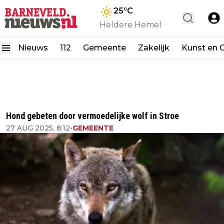
25
°C
Heldere Hemel
Nieuws
112
Gemeente
Zakelijk
Kunst en C
Hond gebeten door vermoedelijke wolf in Stroe
27 AUG 2025, 8:12
•
GEMEENTE