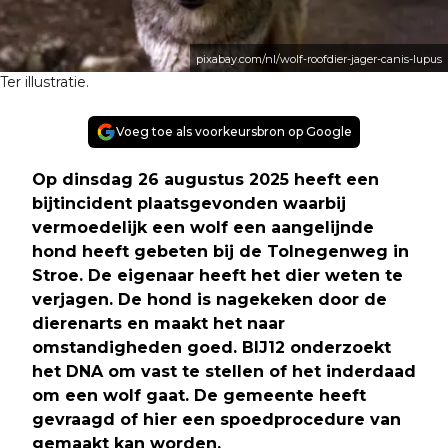
pixabay.com/nl/wolf-roofdier-jager-canis-lupus
Ter illustratie.
Voeg toe als voorkeursbron op Google
Op dinsdag 26 augustus 2025 heeft een
bijtincident plaatsgevonden waarbij
vermoedelijk een wolf een aangelijnde
hond heeft gebeten bij de Tolnegenweg in
Stroe. De eigenaar heeft het dier weten te
verjagen. De hond is nagekeken door de
dierenarts en maakt het naar
omstandigheden goed. BIJ12 onderzoekt
het DNA om vast te stellen of het inderdaad
om een wolf gaat. De gemeente heeft
gevraagd of hier een spoedprocedure van
gemaakt kan worden.