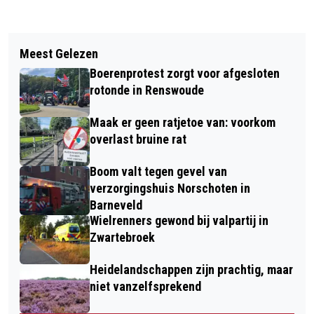
Vorig artikel
Volgend artikel
ANDERE WEBSITE VOOR AANVRAGEN
Meest Gelezen
UITSTEKENDE STRATEGIE LEVERT
MINIMAREGELINGEN
Boerenprotest zorgt voor afgesloten
TWEEDE PLAATS OP - MITCHEL EN
rotonde in Renswoude
MARTIN BLIJVEN UIT DE PROBLEMEN
Maak er geen ratjetoe van: voorkom
IN EERSTE ETAPPE
overlast bruine rat
Boom valt tegen gevel van
verzorgingshuis Norschoten in
Barneveld
Wielrenners gewond bij valpartij in
Zwartebroek
Heidelandschappen zijn prachtig, maar
niet vanzelfsprekend