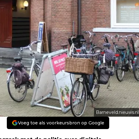
Barneveld.nieuws.nl
Voeg toe als voorkeursbron op Google