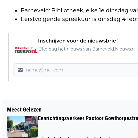
Barneveld: Bibliotheek, elke 1e dinsdag va
Eerstvolgende spreekuur is dinsdag 4 feb
Inschrijven voor de nieuwsbrief
Elke dag het nieuws van Barneveld.Nieuws.nl i
Vorig artikel
Meest Gelezen
ER MOETEN MEER WONINGEN WORDEN
Eenrichtingsverkeer Pastoor Gowthorpestra
GEBOUWD IN DE GEMEENTE BARNEVELD