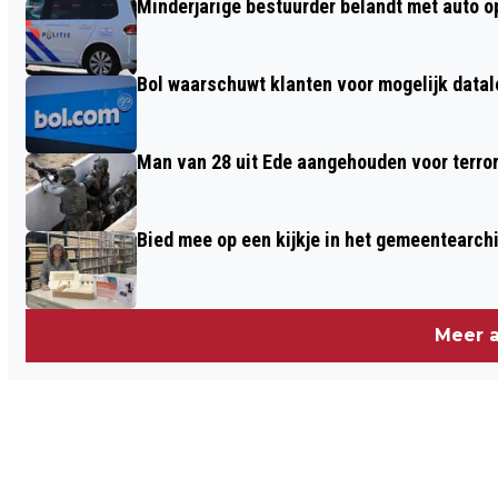
Minderjarige bestuurder belandt met auto op 
Bol waarschuwt klanten voor mogelijk datal
Man van 28 uit Ede aangehouden voor terro
Bied mee op een kijkje in het gemeentearch
Meer a