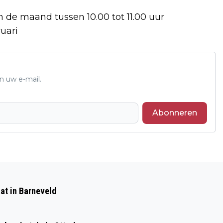
n de maand tussen 10.00 tot 11.00 uur
ruari
n uw e-mail.
Abonneren
Volgend artikel
DRUGSAFVAL GEDUMPT BIJ
at in Barneveld
PARKEERPLAATS IN STROE: POLITIE
ZOEKT GETUIGEN