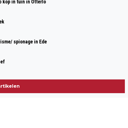
kop in tuin in Otterlo
ek
risme/ spionage in Ede
ief
rtikelen