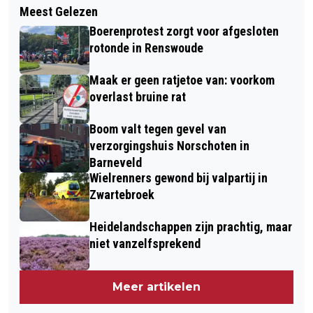
HACKSHIELD 2023 | DOE MEE AAN DE
Meest Gelezen
BELEEF RENAISSANCE: A FILM BY
NIEUWE RONDE
Boerenprotest zorgt voor afgesloten
BEYONCÉ ALSOF JE ER ZELF BIJ BENT
rotonde in Renswoude
Maak er geen ratjetoe van: voorkom
overlast bruine rat
Boom valt tegen gevel van
verzorgingshuis Norschoten in
Barneveld
Wielrenners gewond bij valpartij in
Zwartebroek
Heidelandschappen zijn prachtig, maar
niet vanzelfsprekend
Meer artikelen