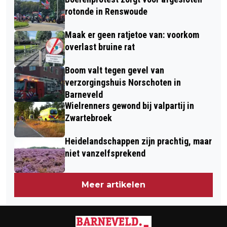
OEFENING FALOCON LEAP VAN 9 T/M
rotonde in Renswoude
20 SEPTEMBER 2024
Maak er geen ratjetoe van: voorkom
overlast bruine rat
Boom valt tegen gevel van
verzorgingshuis Norschoten in
Barneveld
Wielrenners gewond bij valpartij in
Zwartebroek
Heidelandschappen zijn prachtig, maar
niet vanzelfsprekend
Meer artikelen