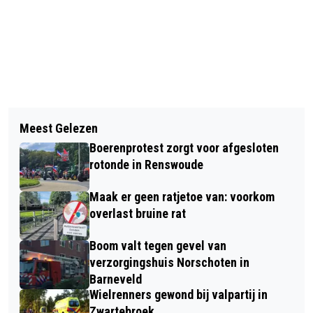
Vorig artikel
Volgend artikel
OPVANG IN DE "DE HERBERG"
Meest Gelezen
BELEEF DE GROOTSTE
Boerenprotest zorgt voor afgesloten
ZOMEREVENEMENTEN BIJ OMROEP
rotonde in Renswoude
GELDERLAND
Maak er geen ratjetoe van: voorkom
overlast bruine rat
Boom valt tegen gevel van
verzorgingshuis Norschoten in
Barneveld
Wielrenners gewond bij valpartij in
Zwartebroek