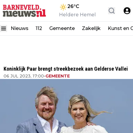
26
°C
Heldere Hemel
Nieuws
112
Gemeente
Zakelijk
Kunst en C
Koninklijk Paar brengt streekbezoek aan Gelderse Vallei
06 JUL 2023, 17:00
•
GEMEENTE