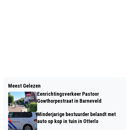
Vorig artikel
Volgend artikel
OMROEP GELDERLAND LANCEERT
Meest Gelezen
LOSLIGGENDE STEENTJES | WEGEN
PODCAST OVER DE NIJMEEGSE
Eenrichtingsverkeer Pastoor
BUITENGEBIED
4DAAGSE
Gowthorpestraat in Barneveld
Minderjarige bestuurder belandt met
auto op kop in tuin in Otterlo