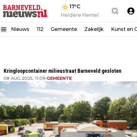
17
°C
Heldere Hemel
Nieuws
112
Gemeente
Zakelijk
Kunst en C
Kringloopcontainer milieustraat Barneveld gesloten
08 AUG 2025, 11:09
•
GEMEENTE