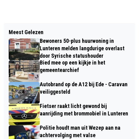
Vorig artikel
Volgend artikel
WEEK TEGEN EENZAAMHEID
Meest Gelezen
VRIJHEIDSCOLLEGE MET ANNIEK
Bewoners 50-plus huurwoning in
PHEIFER
Lunteren melden langdurige overlast
door Syrische statushouder
Bied mee op een kijkje in het
gemeentearchief
Autobrand op de A12 bij Ede - Caravan
veiliggesteld
Fietser raakt licht gewond bij
aanrijding met brommobiel in Lunteren
Politie houdt man uit Wezep aan na
achtervolging met valse