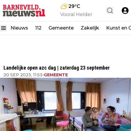
29
°C
Vooral Helder
Nieuws
112
Gemeente
Zakelijk
Kunst en C
Landelijke open azc dag | zaterdag 23 september
20 SEP 2023, 11:53
•
GEMEENTE