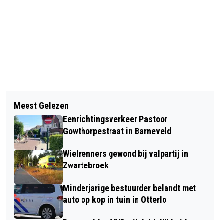
Vorig artikel
Volgend artikel
NIEUWE HARING VANAF VANDAAG
Meest Gelezen
ONDERZOEK NAAR REALISATIE
WEER VERKRIJGBAAR BIJ DE
Eenrichtingsverkeer Pastoor
SPORTHAL TERBROEK
VISSPECIALIST
Gowthorpestraat in Barneveld
Wielrenners gewond bij valpartij in
Zwartebroek
Minderjarige bestuurder belandt met
auto op kop in tuin in Otterlo