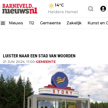
14
°C
Heldere Hemel
Nieuws
112
Gemeente
Zakelijk
Kunst en C
LUISTER NAAR EEN STAD VAN WOORDEN
21 JUN 2024, 11:00
•
GEMEENTE