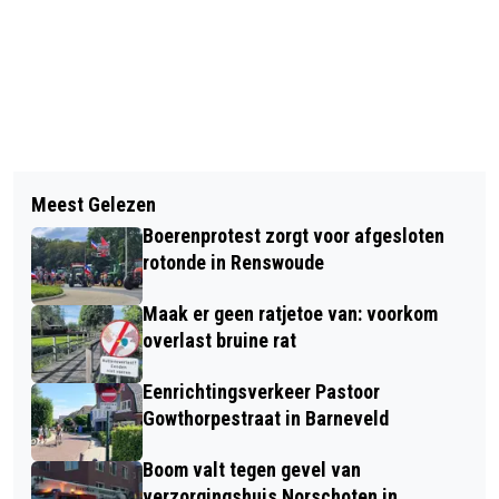
Vorig artikel
Volgend artikel
NIEUWE ONTWIKKELINGEN IN DE
Meest Gelezen
TWEEDE KAMER ROEPT KABINET OP
INSECTENSECTOR ONTHULD
Boerenprotest zorgt voor afgesloten
OM SAMEN MET REGIO TE WERKEN
rotonde in Renswoude
AAN OPLOSSEN VERKEERSKNELPUNT
Maak er geen ratjetoe van: voorkom
RIJNBRUG BIJ RHENEN
overlast bruine rat
Eenrichtingsverkeer Pastoor
Gowthorpestraat in Barneveld
Boom valt tegen gevel van
verzorgingshuis Norschoten in