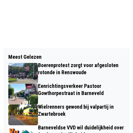
Vorig artikel
Volgend artikel
STEEDS MEER FIETSEN GESTOLEN IN
Meest Gelezen
ONTDEK HET GEHEIM VAN EEN
DE GEMEENTE BARNEVELD
Boerenprotest zorgt voor afgesloten
KINDERBOEKENSCHRIJVER BIJ DE
rotonde in Renswoude
BIBLIOTHEEK BARNEVELD
Eenrichtingsverkeer Pastoor
Gowthorpestraat in Barneveld
Wielrenners gewond bij valpartij in
Zwartebroek
Barneveldse VVD wil duidelijkheid over