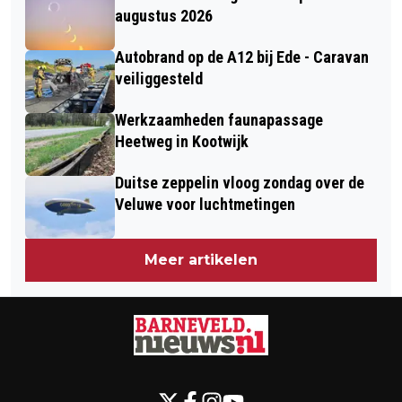
DE VALK
SAMENWERKING AAN DUURZAMERE
augustus 2026
LANDBOUW EN VEEHOUDERIJ
Autobrand op de A12 bij Ede - Caravan
veiliggesteld
Werkzaamheden faunapassage
Heetweg in Kootwijk
Duitse zeppelin vloog zondag over de
Veluwe voor luchtmetingen
Meer artikelen