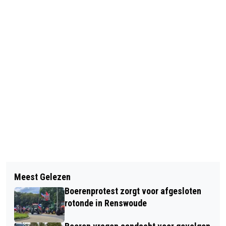
Vorig artikel
Volgend artikel
MIVD: NEDERLAND OOK DOELWIT
Meest Gelezen
BURGEMEESTER BARNEVELD IN
SPIONAGECAMPAGNE RUSSISCHE
Boerenprotest zorgt voor afgesloten
YOUTUBE-SERIE
HACKERS
rotonde in Renswoude