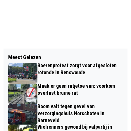
Vorig artikel
Volgend artikel
GELDERLAND GRIJPT IN BIJ NIET-
Meest Gelezen
ALLE REUK- EN SMAAKONDERZOEKEN
SCHUWE WOLF OP NOORD-VELUWE
Boerenprotest zorgt voor afgesloten
OP 1 DAG IN ZIEKENHUIS GELDERSE
rotonde in Renswoude
VALLEI
Maak er geen ratjetoe van: voorkom
overlast bruine rat
Boom valt tegen gevel van
verzorgingshuis Norschoten in
Barneveld
Wielrenners gewond bij valpartij in