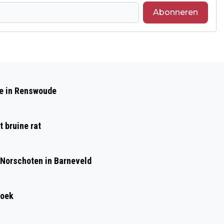
Abonneren
Volgend artikel
ONDERZOEK NAAR GEBRUIK
de in Renswoude
AUGMENTED REALITY BIJ
SCHOUDEROPERATIES
 bruine rat
 Norschoten in Barneveld
roek