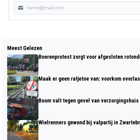
Vorig artikel
Meest Gelezen
NEPLUVI: PLUIMVEESECTOR SPEELT
Boerenprotest zorgt voor afgesloten roton
CRUCIALE ROL IN NEDERLANDSE
ECONOMIE
Maak er geen ratjetoe van: voorkom overlast
Boom valt tegen gevel van verzorgingshuis
Wielrenners gewond bij valpartij in Zwarteb