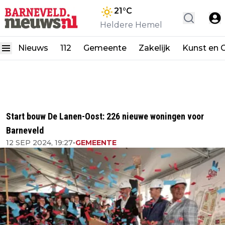
21
°C
Heldere Hemel
Nieuws
112
Gemeente
Zakelijk
Kunst en C
Start bouw De Lanen-Oost: 226 nieuwe woningen voor
Barneveld
12 SEP 2024, 19:27
•
GEMEENTE