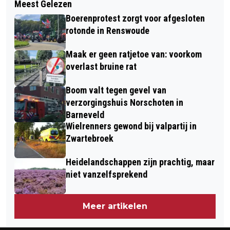
Meest Gelezen
GRENZEN STELLEN AAN DE WOLF
ONDERTEKENT DIRECT DUIDELIJK
Boerenprotest zorgt voor afgesloten
DEAL
rotonde in Renswoude
Maak er geen ratjetoe van: voorkom
overlast bruine rat
Boom valt tegen gevel van
verzorgingshuis Norschoten in
Barneveld
Wielrenners gewond bij valpartij in
Zwartebroek
Heidelandschappen zijn prachtig, maar
niet vanzelfsprekend
Meer artikelen