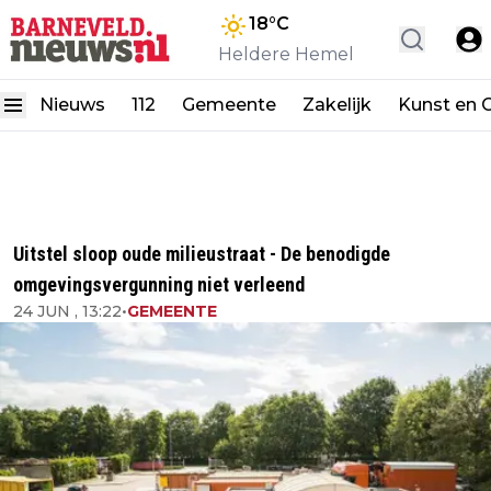
18
°C
Heldere Hemel
Nieuws
112
Gemeente
Zakelijk
Kunst en C
Uitstel sloop oude milieustraat - De benodigde
omgevingsvergunning niet verleend
24 JUN , 13:22
•
GEMEENTE