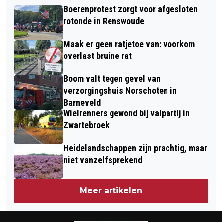
BALLONFIËSTA BARNEVELD 2026
LUNETTEN EN VEENENDAAL
Boerenprotest zorgt voor afgesloten
GAAT DOOR OP DE KOEWEI
UITGESTELD VANWEGE EXTREME
rotonde in Renswoude
WARMTE
Maak er geen ratjetoe van: voorkom
overlast bruine rat
Boom valt tegen gevel van
verzorgingshuis Norschoten in
Barneveld
Wielrenners gewond bij valpartij in
Zwartebroek
Heidelandschappen zijn prachtig, maar
niet vanzelfsprekend
Meer artikelen