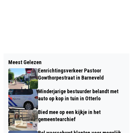
Vorig artikel
Volgend artikel
BARNEVELD EN LIANDER MAKEN
Meest Gelezen
MILIEUTRANSITIE BRENGT
ELEKTRICITEITSNET KLAAR VOOR DE
Eenrichtingsverkeer Pastoor
ONDERNEMERS IN HET CENTRUM VAN
TOEKOMST
Gowthorpestraat in Barneveld
EDE IN DE PROBLEMEN
Minderjarige bestuurder belandt met
auto op kop in tuin in Otterlo
Bied mee op een kijkje in het
gemeentearchief
Bol waarschuwt klanten voor mogelijk