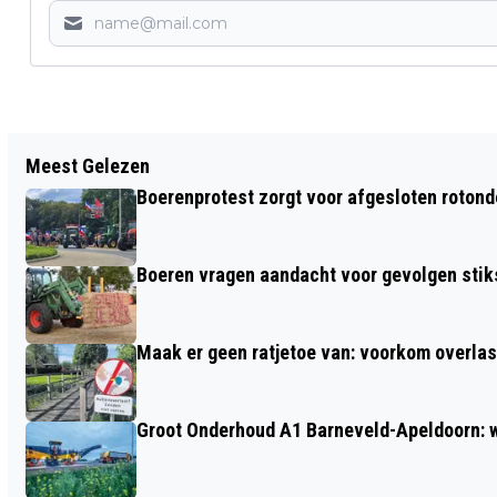
Vorig artikel
Meest Gelezen
ACCU VAN QUAD VLIEGT IN BRAND BIJ
Boerenprotest zorgt voor afgesloten roton
BEDRIJF IN BARNEVELD
Boeren vragen aandacht voor gevolgen stiks
Maak er geen ratjetoe van: voorkom overlast
Groot Onderhoud A1 Barneveld-Apeldoorn: 