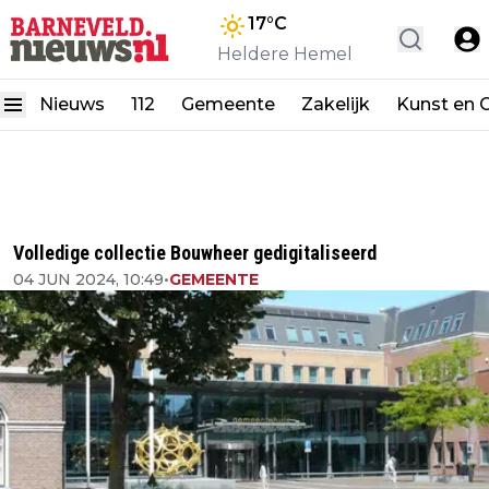
17
°C
Heldere Hemel
Nieuws
112
Gemeente
Zakelijk
Kunst en C
Volledige collectie Bouwheer gedigitaliseerd
04 JUN 2024, 10:49
•
GEMEENTE