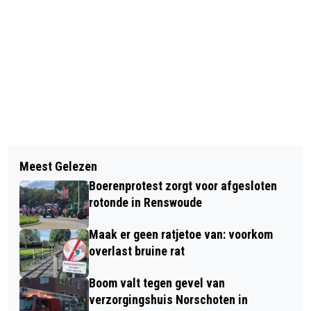
Vorig artikel
Volgend artikel
FLEXFLITSER IN GEMEENTE
Meest Gelezen
POLITIE IN ACTIE VOOR TREKKERS OP
BARNEVELD VOOR HANDHAVEN
Boerenprotest zorgt voor afgesloten
DE A30 BARNEVELD
MAXIMUMSNELHEID
rotonde in Renswoude
Maak er geen ratjetoe van: voorkom
overlast bruine rat
Boom valt tegen gevel van
verzorgingshuis Norschoten in