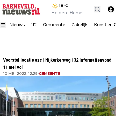
18
°C
Heldere Hemel
Nieuws
112
Gemeente
Zakelijk
Kunst en C
Voorstel locatie azc | Nijkerkerweg 132 Informatieavond
11 mei vol
10 MEI 2023, 12:29
•
GEMEENTE