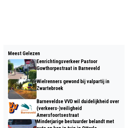
Vorig artikel
Volgend artikel
“CRIMINELE ZZP’ERS IN DE ZORG”.
Meest Gelezen
FONDSEN VOOR SPORT- EN
BURGEMEESTER VERHULST VAN EDE
Eenrichtingsverkeer Pastoor
CULTUURLESSEN BESCHIKBAAR VOOR
SLAAT ALARM
Gowthorpestraat in Barneveld
INWONERS MET LAAG INKOMEN
Wielrenners gewond bij valpartij in
Zwartebroek
Barneveldse VVD wil duidelijkheid over
(verkeers-)veiligheid
Amersfoortsestraat
Minderjarige bestuurder belandt met