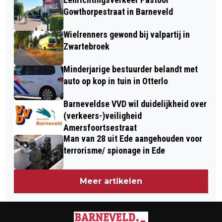
DE AFVALINZAMELING AFGEROND
Gowthorpestraat in Barneveld
Wielrenners gewond bij valpartij in
Zwartebroek
Minderjarige bestuurder belandt met
auto op kop in tuin in Otterlo
Barneveldse VVD wil duidelijkheid over
(verkeers-)veiligheid
Amersfoortsestraat
Man van 28 uit Ede aangehouden voor
terrorisme/ spionage in Ede
Meer artikelen