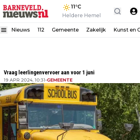
11
°C
Heldere Hemel
Nieuws
112
Gemeente
Zakelijk
Kunst en C
Vraag leerlingenvervoer aan voor 1 juni
19 APR 2024, 10:31
•
GEMEENTE