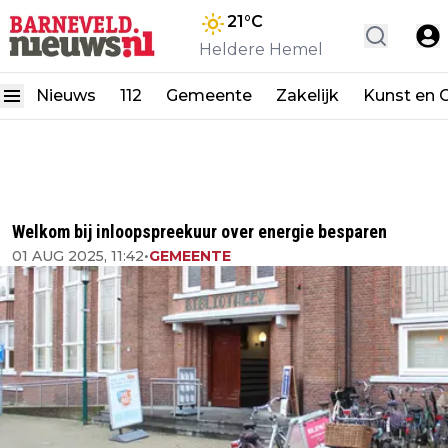
21
°C
Heldere Hemel
Nieuws
112
Gemeente
Zakelijk
Kunst en C
Welkom bij inloopspreekuur over energie besparen
01 AUG 2025, 11:42
•
GEMEENTE