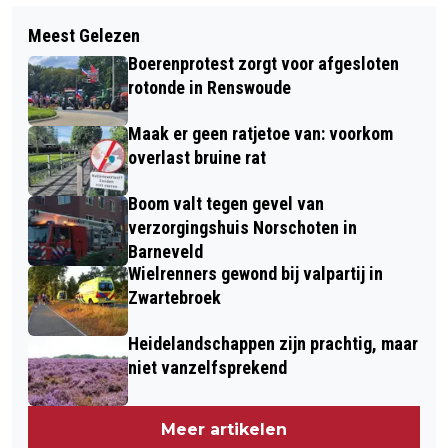
Volgend artikel
EROPUIT IN BARNEVELD EN
Meest Gelezen
PARKEREN VAN CAMPERS EN
OMGEVING
Boerenprotest zorgt voor afgesloten
CARAVANS
rotonde in Renswoude
Maak er geen ratjetoe van: voorkom
overlast bruine rat
Boom valt tegen gevel van
verzorgingshuis Norschoten in
Barneveld
Wielrenners gewond bij valpartij in
Zwartebroek
Heidelandschappen zijn prachtig, maar
niet vanzelfsprekend
Meer artikelen