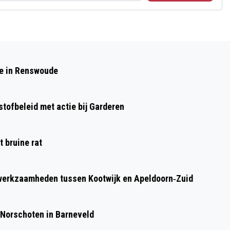
Volgend artikel
TWEE PERSONEN VERWIJDERT DIE
de in Renswoude
SLAAPPLEK OP OEFENTERREIN
DEFENSIE HADDEN INGERICHT IN
tofbeleid met actie bij Garderen
HARSKAMP
 bruine rat
werkzaamheden tussen Kootwijk en Apeldoorn‐Zuid
 Norschoten in Barneveld