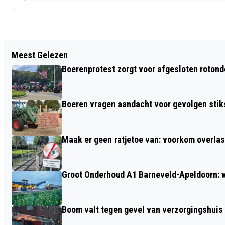
Vorig artikel
Meest Gelezen
REGIO FOODVALLEY HOOGT
Boerenprotest zorgt voor afgesloten roton
WONINGBOUWOPGAVE FORS OP
Boeren vragen aandacht voor gevolgen stiks
Maak er geen ratjetoe van: voorkom overlast
Groot Onderhoud A1 Barneveld-Apeldoorn: 
Boom valt tegen gevel van verzorgingshuis