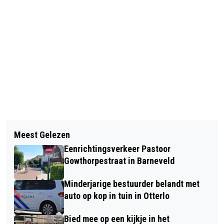
Vorig artikel
Volgend artikel
AUTO BOTST ACHTER OP
Meest Gelezen
VERSCHILLENDE OVERTREDINGEN
GEPARKEERDE OPLEGGER IN
Eenrichtingsverkeer Pastoor
AANGETROFFEN BIJ CONTROLE
EDERVEEN; ÉÉN GEWONDE
Gowthorpestraat in Barneveld
OPSLAGBOXEN IN EDE
Minderjarige bestuurder belandt met
auto op kop in tuin in Otterlo
Bied mee op een kijkje in het